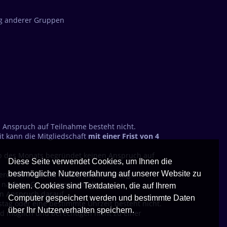
ng anderer Gruppen
n Anspruch auf Teilnahme besteht nicht.
t kann die Mitgliedschaft
mit einer Frist von 4
halb des Monats begründet keinen Anspruch auf
Diese Seite verwendet Cookies, um Ihnen die
bestmögliche Nutzererfahrung auf unserer Website zu
rdchen, Bronze, Silber), danach erfolgt
e nächste Gruppe gewechselt.
bieten. Cookies sind Textdateien, die auf Ihrem
in Anspruch darauf.
Computer gespeichert werden und bestimmte Daten
tag oder eine bestimmte Uhrzeit besteht nicht.
über Ihr Nutzerverhalten speichern.
d möglich und berechtigen nicht zu einer