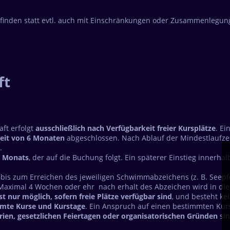
 finden statt evtl. auch mit Einschränkungen oder Zusammenlegu
ft
ft erfolgt
ausschließlich nach Verfügbarkeit freier Kursplätze
. Ei
eit von 6 Monaten
abgeschlossen. Nach Ablauf der Mindestlaufzei
.
s Monats
, der auf die Buchung folgt. Ein späterer Einstieg inner
 bis zum Erreichen des jeweiligen Schwimmabzeichens (z. B. Seepfe
Maximal 4 Wochen oder ehr nach erhalt des Abzeichen wird in di
t nur möglich, sofern freie Plätze verfügbar sind
, und besteht ke
mte Kurse und Kurstage
. Ein Anspruch auf einen bestimmten Kurs
rien, gesetzlichen Feiertagen oder organisatorischen Gründen
sin