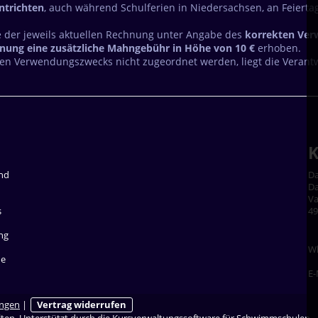
ntrichten
, auch während Schulferien in Niedersachsen, an Feierta
e der jeweils aktuellen Rechnung unter Angabe des
korrekten Ve
nung eine zusätzliche Mahngebühr in Höhe von 10 €
erhoben.
en Verwendungszwecks nicht zugeordnet werden, liegt die Verantwo
K
ind
Da
Da
Va
s
49
ng
W
ne
E-
ungen
|
Vertrag widerrufen