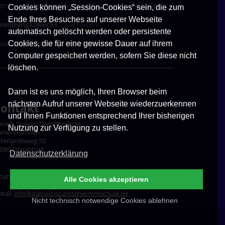
gen sowie bei krankheitsbedingtem Ausfall oder
Cookies können „Session-Cookies“ sein, die zum
Ende Ihres Besuches auf unserer Webseite
rwendungszwecks
zu erfolgen.
automatisch gelöscht werden oder persistente
rtung beim Mitglied. In diesem Fall ist
Cookies, die für eine gewisse Dauer auf ihrem
Computer gespeichert werden, sofern Sie diese nicht
löschen.
Dann ist es uns möglich, Ihren Browser beim
nächsten Aufruf unserer Webseite wiederzuerkennen
ontakt
und Ihnen Funktionen entsprechend Ihrer bisherigen
niels Spassschwimmschule
Nutzung zur Verfügung zu stellen.
niel Emmrich
terlandsweg 50
086 Osnabrück
Datenschutzerklärung
hatsapp:
0176 - 55 17 83 63
Alle Cookies akzeptieren
Mail:
info@daniels-spassschwimmschule.de
Nicht technisch notwendige Cookies ablehnen